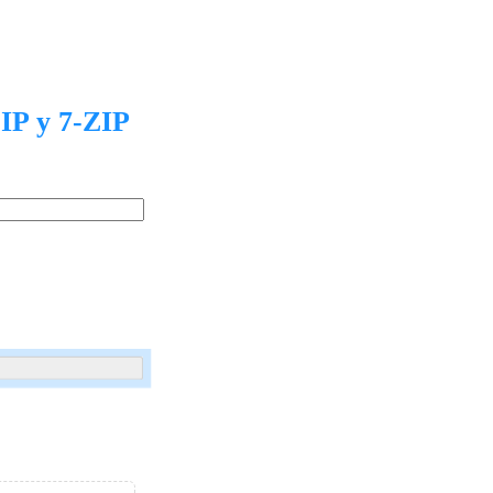
Extraer
Comprimir video, foto o PDF
Nuestros proyectos
ZIP y 7-ZIP