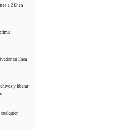
ínea a ZIP en
primir
ivador en línea
chivos y liberar
o.
 cualquier